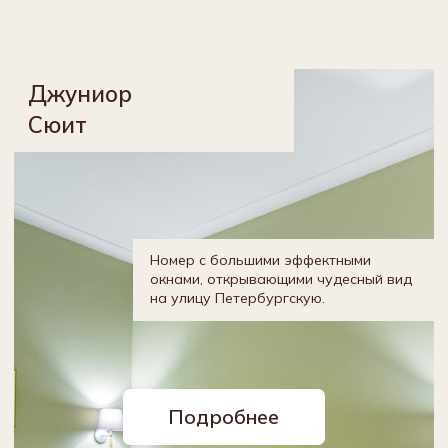
Номера
О нас
Рестораны
Услуги
Отзывы
Экскурсии
Конференц-залы
Программа лояльности
Контакты
Правовая информация
Правила проживания
Вакансии
*мета – запрещенная в России организация
Разработка сайта