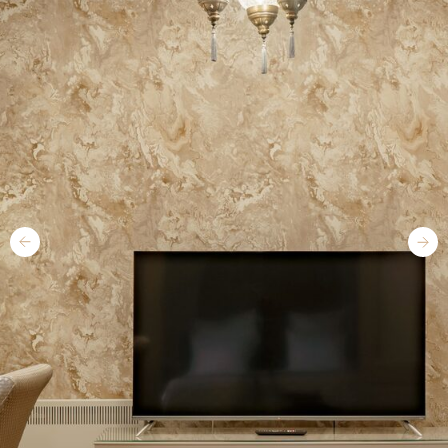
Оснащение номера
Акцент данного номера сделан на кухонной
зоне, уюте и практичности. Гостиничный номер
"Апартаменты" подойдет путешественникам,
ценящим элегантность и эстетику, а также
стремящимся погрузиться в домашний уют
прямо в своем номере.
Забронировать