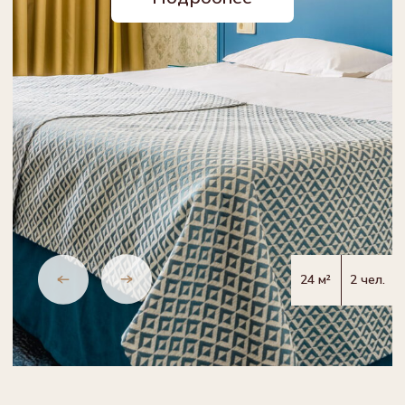
Ссылка на запись в Реестре
классифицированных объектов
420107, Республика Татарстан,
Казань, улица Петербургская, 55
Отдел Бронирования
Старший специалист по бронированию Фаттахова Алсу
+7 (843) 278-16-16
тел доб. 318
+7 (843) 567-12-91
тел
+7 (917) 220-23-68
MAX, Telegram
reservation@suleimanpalace.su