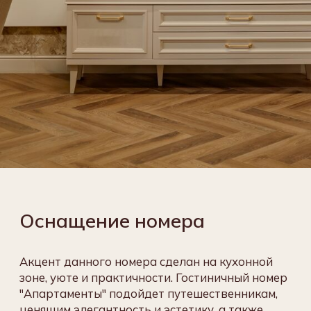
Завтрак
Кабельное
Интернет
включен
телевидение
Приветственная
Телефон
Шкаф для
вода
одежды
Багажная
Кондиционер
Чайная станция
тумба
Письменный
Сейф
стол
Дополнительные услуги отеля