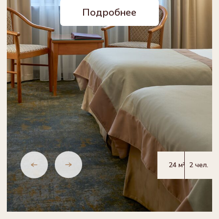
номер Люкс (ВИП)
Единственный в Казани двухуровневый
Люкс после реновации.
Подробнее
74 м²
2 чел.