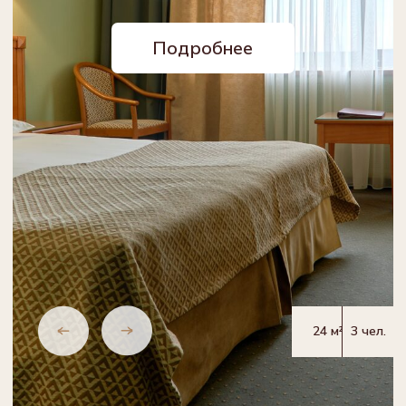
24 м²
2 чел.
Джуниор
Сюит
Номер с большими эффектными
окнами, открывающими чудесный вид
на улицу Петербургскую.