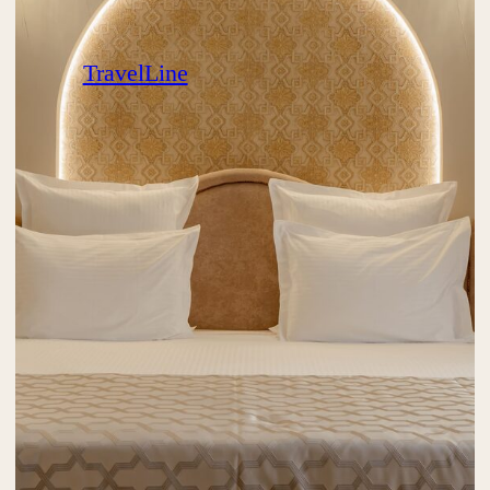
47 м²
2 чел.