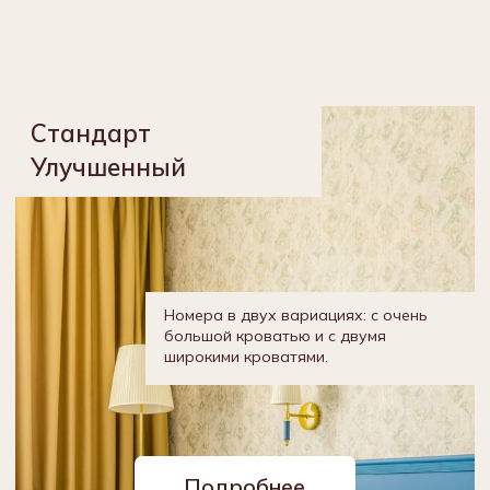
+7 (843) 278−16−16
reservation@suleimanpalace.su
Забронировать
*
Услуги отеля
Идентификационный номер средства
размещения: С162024000403